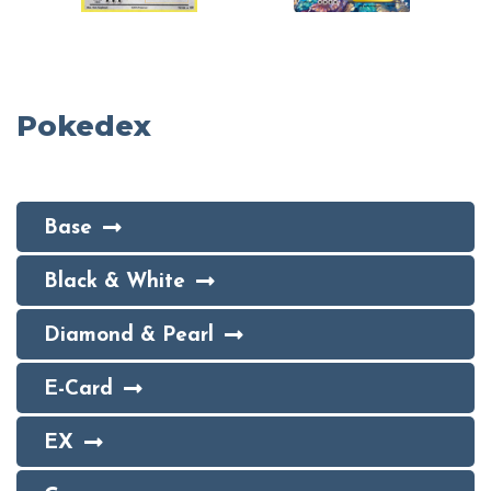
Pokedex
Base
Black & White
Diamond & Pearl
E-Card
EX