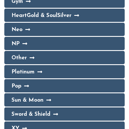
Gym
HeartGold & SoulSilver
Neo
NP
Other
Platinum
Pop
Sun & Moon
Sword & Shield
XY