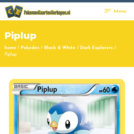
Menu
Piplup
home
/
Pokedex
/
Black & White
/
Dark Explorers
/
Piplup