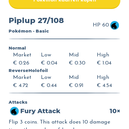
Pokemon kaarten kopen
Piplup 27/108
HP 60
Pokémon - Basic
Normal
Market
Low
Mid
High
€ 0.26
€ 0.04
€ 0.30
€ 1.04
ReverseHolofoil
Market
Low
Mid
High
€ 4.72
€ 0.44
€ 0.91
€ 4.54
Attacks
Fury Attack
10×
Flip 3 coins. This attack does 10 damage