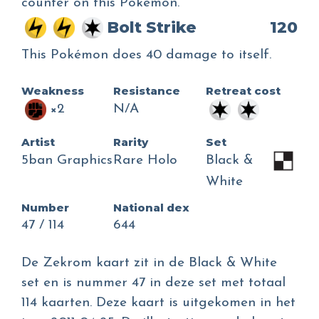
counter on this Pokémon.
Bolt Strike
120
This Pokémon does 40 damage to itself.
Weakness
Resistance
Retreat cost
×2
N/A
Artist
Rarity
Set
5ban Graphics
Rare Holo
Black &
White
Number
National dex
47 / 114
644
De Zekrom kaart zit in de Black & White
set en is nummer 47 in deze set met totaal
114 kaarten. Deze kaart is uitgekomen in het