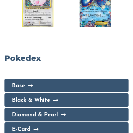
Pokedex
Base
Black & White
Diamond & Pearl
E-Card