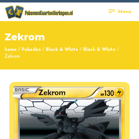
Menu
Zekrom
home
/
Pokedex
/
Black & White
/
Black & White
/
Zekrom