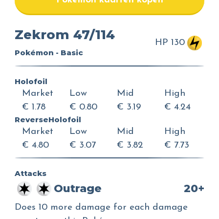
Pokemon kaarten kopen
Zekrom 47/114
HP 130
Pokémon - Basic
Holofoil
Market
Low
Mid
High
€ 1.78
€ 0.80
€ 3.19
€ 4.24
ReverseHolofoil
Market
Low
Mid
High
€ 4.80
€ 3.07
€ 3.82
€ 7.73
Attacks
Outrage
20+
Does 10 more damage for each damage