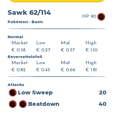
Sawk 62/114
HP 90
Pokémon - Basic
Normal
Market
Low
Mid
High
€ 0.38
€ 0.27
€ 0.37
€ 1.10
ReverseHolofoil
Market
Low
Mid
High
€ 0.82
€ 0.45
€ 0.66
€ 1.81
Attacks
Low Sweep
20
Beatdown
40