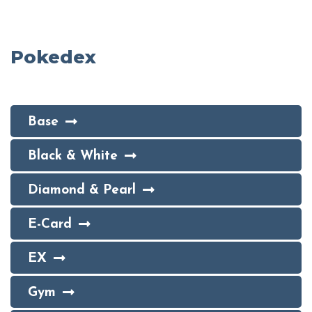
Pokedex
Base
Black & White
Diamond & Pearl
E-Card
EX
Gym