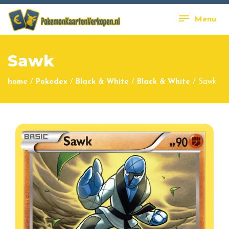
Menu
Sawk
home
/
Pokedex
/
Black & White
/
Black & White
/
Sawk