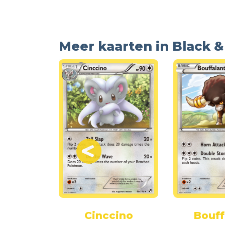
Meer kaarten in Black 
 Juniper
Cinccino
Bouff