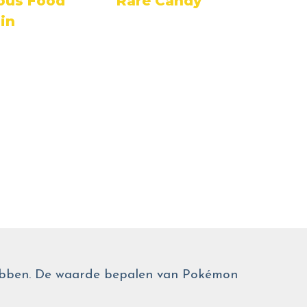
ous Food
Rare Candy
Toy 
in
 hebben. De waarde bepalen van Pokémon