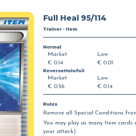
Full Heal 95/114
Trainer - Item
Normal
Market
Low
€ 0.14
€ 0.01
ReverseHolofoil
Market
Low
€ 0.56
€ 0.14
Rules
Remove all Special Conditions fro
You may play as many Item cards a
your attack).