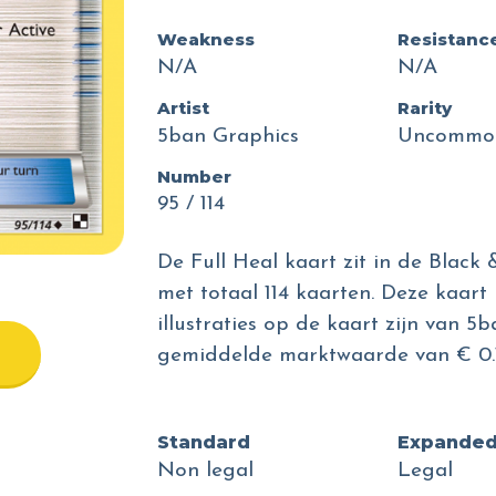
Weakness
Resistanc
N/A
N/A
Artist
Rarity
5ban Graphics
Uncommo
Number
95 / 114
De Full Heal kaart zit in de Black
met totaal 114 kaarten. Deze kaart 
illustraties op de kaart zijn van 5
gemiddelde marktwaarde van € 0.1
Standard
Expande
Non legal
Legal