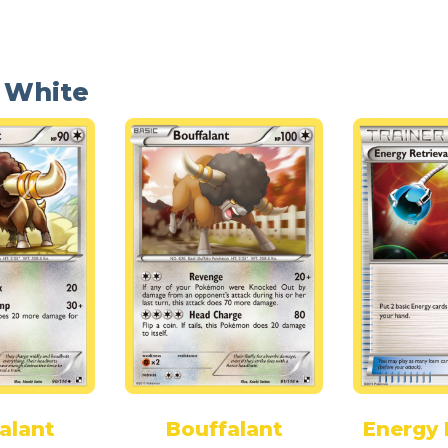
& White
alant
Bouffalant
Energy 