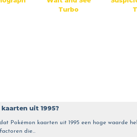
thograph
Wait and See
Suspici
Turbo
T
kaarten uit 1995?
wel dat Pokémon kaarten uit 1995 een hoge waarde
 factoren die…