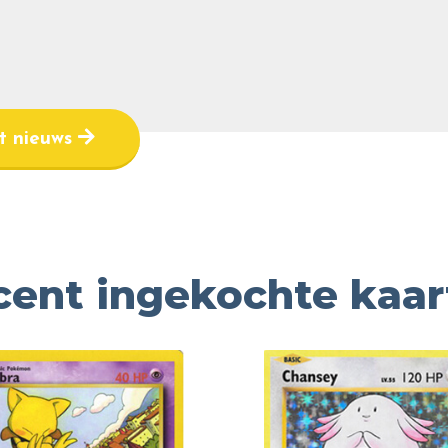
et nieuws
cent ingekochte kaar