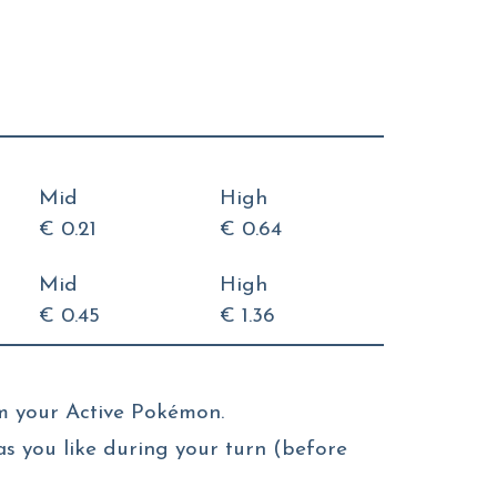
Mid
High
€ 0.21
€ 0.64
Mid
High
€ 0.45
€ 1.36
m your Active Pokémon.
s you like during your turn (before