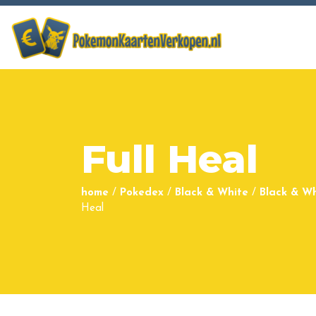
Full Heal
home
/
Pokedex
/
Black & White
/
Black & Wh
Heal