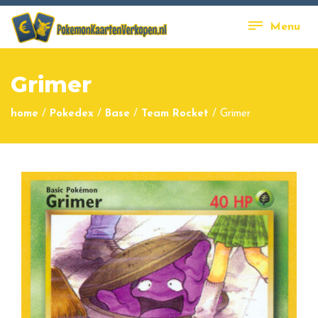
Menu
Grimer
home
/
Pokedex
/
Base
/
Team Rocket
/
Grimer