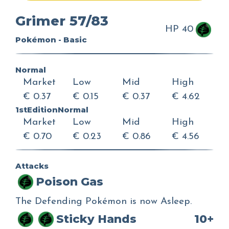
Grimer 57/83
HP 40
Pokémon - Basic
Normal
Market
Low
Mid
High
€ 0.37
€ 0.15
€ 0.37
€ 4.62
1stEditionNormal
Market
Low
Mid
High
€ 0.70
€ 0.23
€ 0.86
€ 4.56
Attacks
Poison Gas
The Defending Pokémon is now Asleep.
Sticky Hands
10+