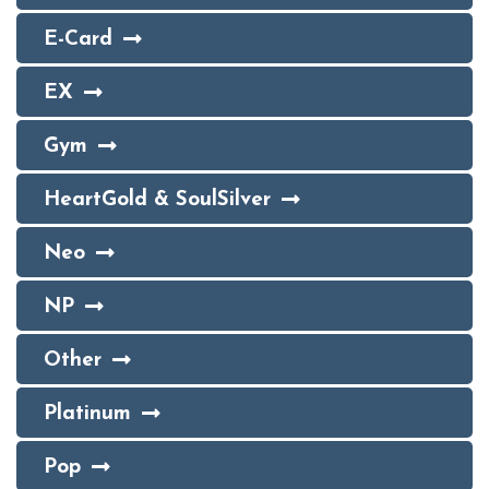
E-Card
EX
Gym
HeartGold & SoulSilver
Neo
NP
Other
Platinum
Pop