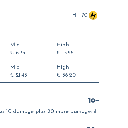
HP 70
Mid
High
€ 6.75
€ 15.25
Mid
High
€ 21.45
€ 36.20
10+
 does 10 damage plus 20 more damage; if