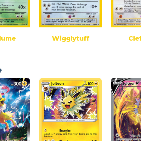
plume
Wigglytuff
Cle
e