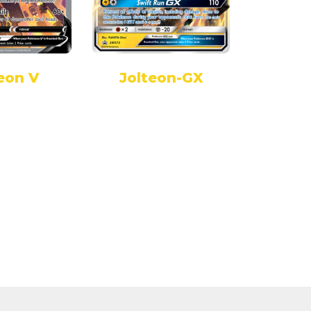
eon V
Jolteon-GX
Jol