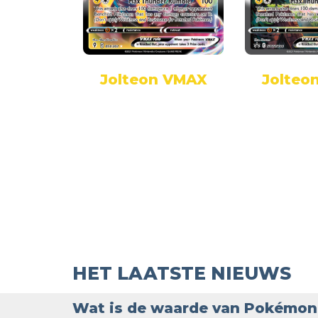
eon
Jolteon VMAX
Jolteo
HET LAATSTE NIEUWS
Wat is de waarde van Pokémon 