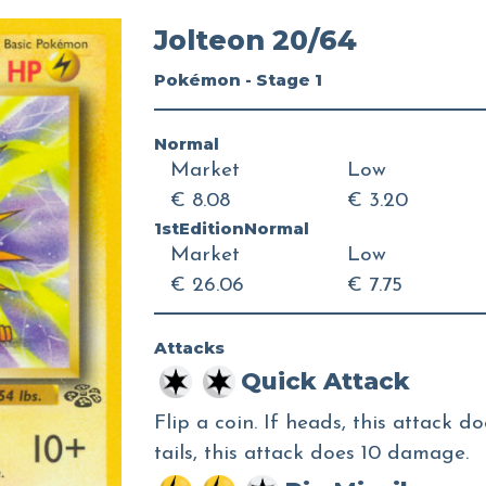
Jolteon 20/64
Pokémon - Stage 1
Normal
Market
Low
€ 8.08
€ 3.20
1stEditionNormal
Market
Low
€ 26.06
€ 7.75
Attacks
Quick Attack
Flip a coin. If heads, this attack
tails, this attack does 10 damage.