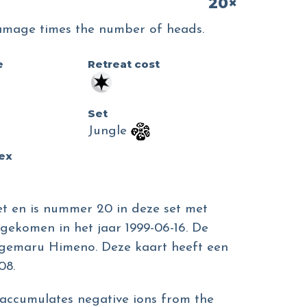
20×
 damage times the number of heads.
e
Retreat cost
Set
Jungle
dex
set en is nummer 20 in deze set met
tgekomen in het jaar 1999-06-16. De
Kagemaru Himeno. Deze kaart heeft een
08.
t accumulates negative ions from the