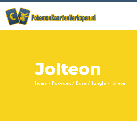
Jolteon
home
/
Pokedex
/
Base
/
Jungle
/
Jolteon