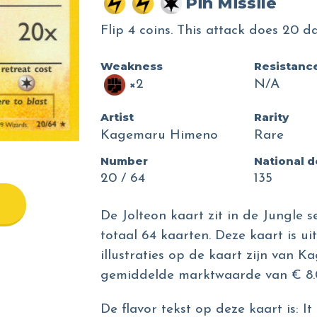
Pin Missile
Flip 4 coins. This attack does 20
Weakness
Resistanc
×2
N/A
Artist
Rarity
Kagemaru Himeno
Rare
Number
National 
20 / 64
135
De Jolteon kaart zit in de Jungle 
totaal 64 kaarten. Deze kaart is ui
illustraties op de kaart zijn van 
gemiddelde marktwaarde van € 8.
De flavor tekst op deze kaart is: I