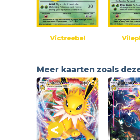
her
Victreebel
Vile
Meer kaarten zoals dez