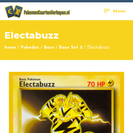
Menu
Electabuzz
home
/
Pokedex
/
Base
/
Base Set 2
/
Electabuzz