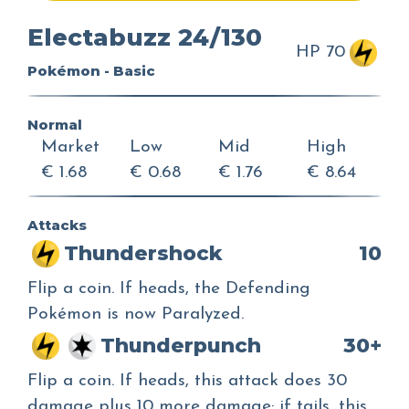
Electabuzz 24/130
HP 70
Pokémon - Basic
Normal
Market
Low
Mid
High
€ 1.68
€ 0.68
€ 1.76
€ 8.64
Attacks
Thundershock
10
Flip a coin. If heads, the Defending
Pokémon is now Paralyzed.
Thunderpunch
30+
Flip a coin. If heads, this attack does 30
damage plus 10 more damage; if tails, this