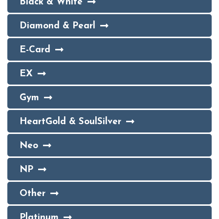
Black & White
Diamond & Pearl
E-Card
EX
Gym
HeartGold & SoulSilver
Neo
NP
Other
Platinum