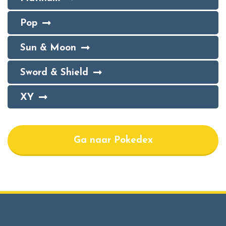
Pop
Sun & Moon
Sword & Shield
XY
Ga naar Pokedex