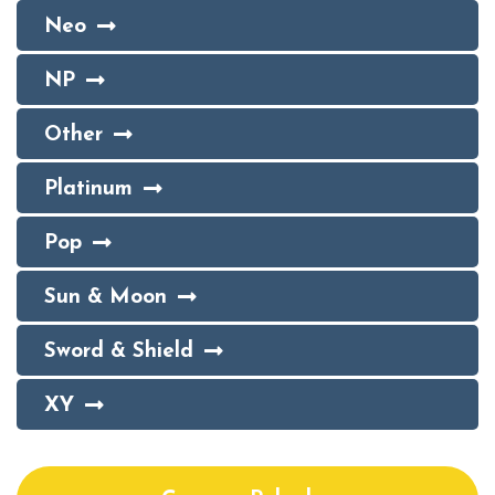
Neo
NP
Other
Platinum
Pop
Sun & Moon
Sword & Shield
XY