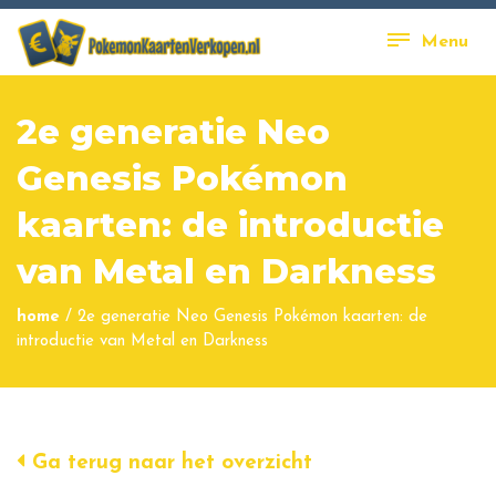
Menu
2e generatie Neo
Genesis Pokémon
kaarten: de introductie
van Metal en Darkness
home
/
2e generatie Neo Genesis Pokémon kaarten: de
introductie van Metal en Darkness
Ga terug naar het overzicht