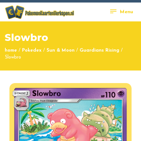
Menu
Slowbro
home
/
Pokedex
/
Sun & Moon
/
Guardians Rising
/
Slowbro