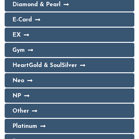
Diamond & Pearl
E-Card
EX
Gym
HeartGold & SoulSilver
Neo
NP
Other
Platinum