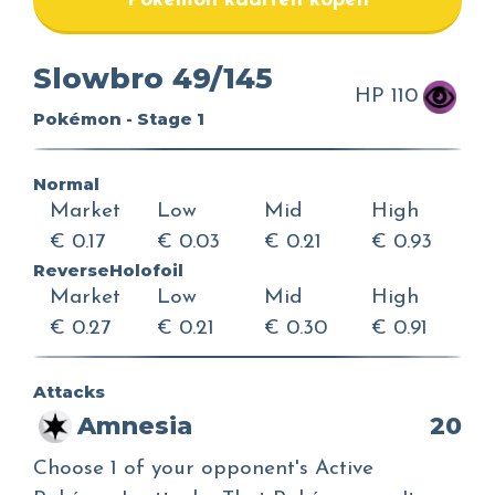
Pokemon kaarten kopen
Slowbro 49/145
HP 110
Pokémon - Stage 1
Normal
Market
Low
Mid
High
€ 0.17
€ 0.03
€ 0.21
€ 0.93
ReverseHolofoil
Market
Low
Mid
High
€ 0.27
€ 0.21
€ 0.30
€ 0.91
Attacks
Amnesia
20
Choose 1 of your opponent's Active