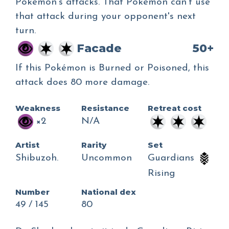
Pokémon's attacks. That Pokémon can't use
that attack during your opponent's next
turn.
Facade
50+
If this Pokémon is Burned or Poisoned, this
attack does 80 more damage.
Weakness
Resistance
Retreat cost
×2
N/A
Artist
Rarity
Set
Shibuzoh.
Uncommon
Guardians
Rising
Number
National dex
49 / 145
80