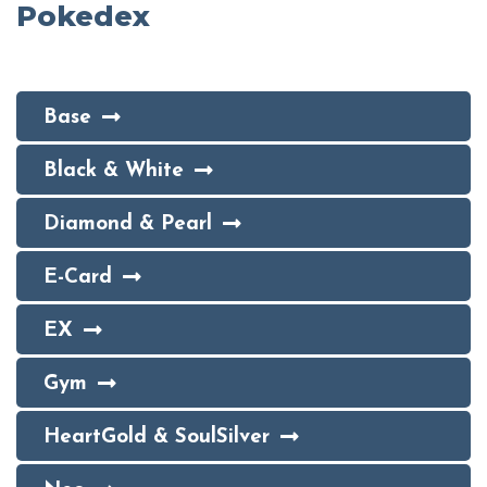
Pokedex
Base
Black & White
Diamond & Pearl
E-Card
EX
Gym
HeartGold & SoulSilver