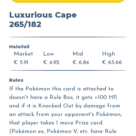
Luxurious Cape
265/182
Holofoil
Market
Low
Mid
High
€ 5.91
€ 4.92
€ 6.84
€ 65.66
Rules
If the Pokémon this card is attached to
doesn't have a Rule Box, it gets +100 HP,
and if it is Knocked Out by damage from
an attack from your opponent's Pokémon,
that player takes 1 more Prize card.
(Pokémon ex, Pokémon V, etc. have Rule