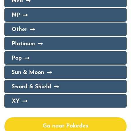
Neo
NP
Other
Platinum
Pop
Sun & Moon
Sword & Shield
XY
Ga naar Pokedex