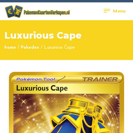
Menu
Luxurious Cape
home
/
Pokedex
/
Luxurious Cape