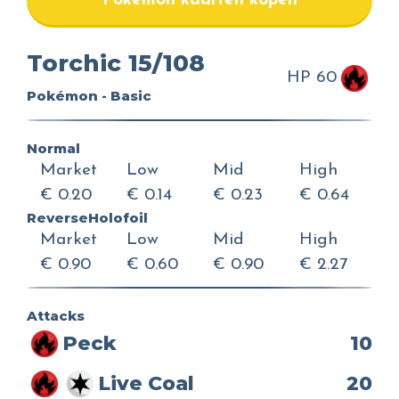
Pokemon kaarten kopen
Torchic 15/108
HP 60
Pokémon - Basic
Normal
Market
Low
Mid
High
€ 0.20
€ 0.14
€ 0.23
€ 0.64
ReverseHolofoil
Market
Low
Mid
High
€ 0.90
€ 0.60
€ 0.90
€ 2.27
Attacks
Peck
10
Live Coal
20