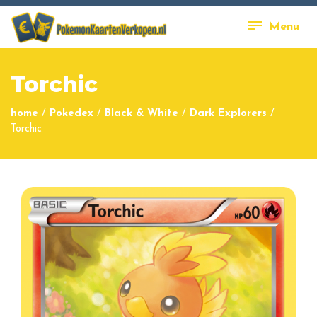
Menu
Torchic
home
/
Pokedex
/
Black & White
/
Dark Explorers
/
Torchic