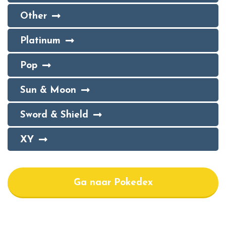
Other
Platinum
Pop
Sun & Moon
Sword & Shield
XY
Ga naar Pokedex